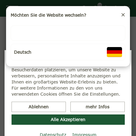
DE
Möchten Sie die Website wechseln?
Teegärten in Darjeeling und Assam
Hier stellen wir Ihnen die Teegärten vor, aus denen wir
unsere Gartentees beziehen.
Deutsch
Wir verwenden Cookies
Wir können diese zur Analyse unserer
Besucherdaten platzieren, um unsere Website zu
verbessern, personalisierte Inhalte anzuzeigen und
Ihnen ein großartiges Website-Erlebnis zu bieten.
Für weitere Informationen zu den von uns
verwendeten Cookies öffnen Sie die Einstellungen.
Ablehnen
mehr Infos
Alle Akzeptieren
Datenschutz
Impressum