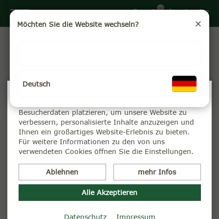
DE
Möchten Sie die Website wechseln?
Warum Kampagne?
Weil wir die noch aus der britischen Kolonialzeit
stammenden Handelsstrukturen nicht länger akzeptieren
Deutsch
wollten.
Wir verwenden Cookies
Weil wir bei Herstellung und Vertrieb von Tee ökologische
Wir können diese zur Analyse unserer
Standards durchsetzen.
Besucherdaten platzieren, um unsere Website zu
Weil wir uns für fairen Handel und soziale
verbessern, personalisierte Inhalte anzuzeigen und
Arbeitsbedingungen in den Teeplantagen stark machen.
Ihnen ein großartiges Website-Erlebnis zu bieten.
Mit der Teekampagne zeigen wir, dass erstklassige,
Für weitere Informationen zu den von uns
nachhaltig angebaute und fair gehandelte Tees aus
verwendeten Cookies öffnen Sie die Einstellungen.
Indien zu unerreicht günstigen Preisen angeboten
werden können.
Ablehnen
mehr Infos
Wie uns das gelingt?
Wir importieren direkt von der Teeplantage. Die Kosten
Alle Akzeptieren
des Zwischenhandels entfallen.
Wir verzichten auf teure Kleinverpackungen. Der Kunde
Datenschutz
Impressum