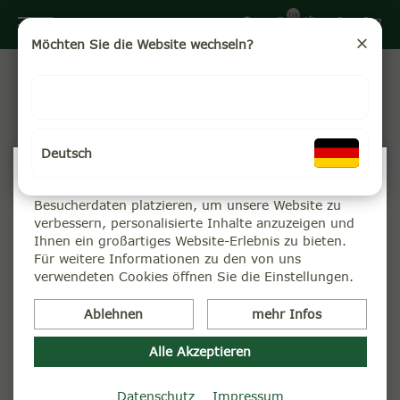
DE
Möchten Sie die Website wechseln?
Ihre Ausbildung bei der Teekampagne
1985 gründete Prof. Günter Faltin das Unternehmen
Deutsch
Projektwerkstatt an der Freien Universität Berlin und
Wir verwenden Cookies
startete die Teekampagne. Seine Vision war es, Material
Wir können diese zur Analyse unserer
und Wege intelligent einzusparen, um hochwertigen Tee
Besucherdaten platzieren, um unsere Website zu
viel preisgünstiger anbieten zu können. Unser kleines
Team in Potsdam setzt jährlich über 350 Tonnen Tee
verbessern, personalisierte Inhalte anzuzeigen und
um. Damit ist die Teekampagne die weltweit größte
Ihnen ein großartiges Website-Erlebnis zu bieten.
Importeurin von Tee aus Darjeeling. 2017 haben wir den
Für weitere Informationen zu den von uns
Import auf das Teeanbaugebiet Assam ausgedehnt. Wir
verwendeten Cookies öffnen Sie die Einstellungen.
suchen Mitarbeiter und Mitarbeiterinnen mit Liebe zur
Natur und Menschen.
Ablehnen
mehr Infos
Alle Akzeptieren
Datenschutz
Impressum