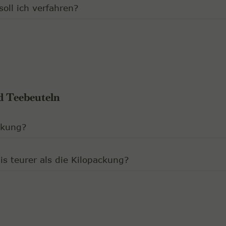
oll ich verfahren?
d Teebeuteln
ckung?
s teurer als die Kilopackung?