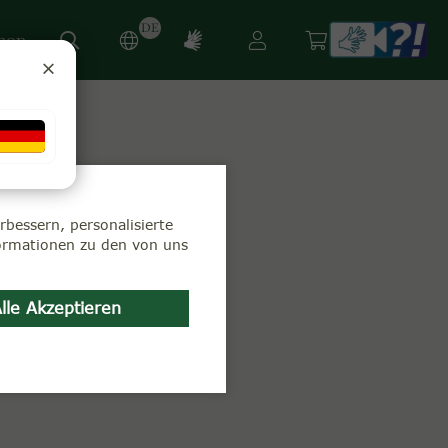
DE
hop
bessern, personalisierte
ampagne gehört.
formationen zu den von uns
ber unser
Kontaktformular
.
lle Akzeptieren