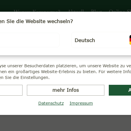
Aktuell
Blog
Online-S
Warum Kampagne?
n Sie die Website wechseln?
Deutsch
FAQ - Häufig gestellte Fragen
yse unserer Besucherdaten platzieren, um unsere Website zu ver
seren Verpackungen und Teebeuteln. Wem die Teek
nen ein großartiges Website-Erlebnis zu bieten. Für weitere In
ragen? Sie erreichen uns per E-Mail, Telefon oder ü
n Sie die Einstellungen.
mehr Infos
A
Datenschutz
Impressum