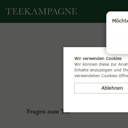
Möchte
Wir verwenden Cookies
Wir können diese zur Anal
Zum Tee. Zu un
Inhalte anzuzeigen und Ih
Haben Sie noch weitere F
verwendeten Cookies öffne
Ablehnen
Fragen zum Tee