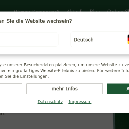
Aktuell
Blog
Online-S
Warum Kampagne?
n Sie die Website wechseln?
Deutsch
ialzeit stammenden
 wollten.
yse unserer Besucherdaten platzieren, um unsere Website zu ver
nen ein großartiges Website-Erlebnis zu bieten. Für weitere In
ee ökologische
n Sie die Einstellungen.
 Arbeitsbedingungen in
mehr Infos
A
lassige, nachhaltig
Datenschutz
Impressum
ien zu unerreicht
en.