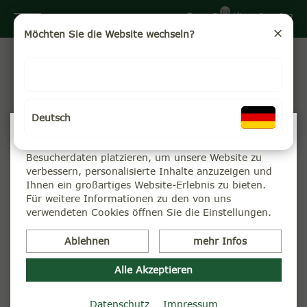
DE
Möchten Sie die Website wechseln?
Tee höchster Qualität
Darjeeling wächst an den Südhängen des Himalaya.
Deutsch
Höhenlage, steile Hänge, intensive Sonne und kühle
Wir verwenden Cookies
Temperaturen prägen seinen feinen, unverwechselbaren
Wir können diese zur Analyse unserer
Charakter. Deshalb gilt Darjeeling als Champagner unter
Besucherdaten platzieren, um unsere Website zu
den Tees.
verbessern, personalisierte Inhalte anzuzeigen und
Die Teekampagne ist der weltweit größte Einkäufer von
Ihnen ein großartiges Website-Erlebnis zu bieten.
Darjeeling-Tee. Die Konzentration auf ein kleines
Für weitere Informationen zu den von uns
Sortiment, direkten Einkauf und Großpackungen
verwendeten Cookies öffnen Sie die Einstellungen.
ermöglicht höchste Teequalität zu einem
außergewöhnlich günstigen Preis.
Ablehnen
mehr Infos
Unsere Tees entdecken
Alle Akzeptieren
Datenschutz
Impressum