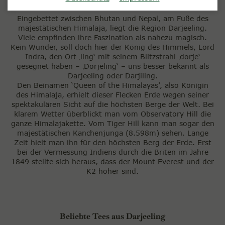
Eingebettet zwischen Bhutan und Nepal, am Fuße des
majestätischen Himalaja, liegt die Region Darjeeling.
Viele empfinden ihre Faszination als nahezu magisch.
Kein Wunder, soll doch hier der König des Himmels, Lord
Indra, den Ort ‚ling‘ mit seinem Blitzstrahl ‚dorje‘
gesegnet haben – ‚Dorjeling‘ – uns besser bekannt als
Darjeeling oder Darjiling.
Den Beinamen ‘Queen of the Himalayas’, also Königin
des Himalaja, erhielt dieser Flecken Erde wegen seiner
spektakulären Sicht auf die höchsten Berge der Welt. Bei
klarem Wetter überblickt man vom Observatory Hill die
ganze Himalajakette. Vom Tiger Hill kann man sogar den
majestätischen Kanchenjunga (8.598m) sehen. Lange
Zeit hielt man ihn für den höchsten Berg der Erde. Erst
bei der Vermessung Indiens durch die Briten im Jahre
1849 stellte sich heraus, dass der Mount Everest und der
K2 höher sind.
Beliebte Tees aus Darjeeling