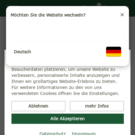
DE
Möchten Sie die Website wechseln?
Unser Teekampagne-Blog
Herzlich willkommen in unserem Teekampagne-Blog.
Hier können Sie spannende Beiträge "Über uns" sowie
Deutsch
"Aus den Anbaugebieten" entdecken. Die Kategorie "Tee-
Wir verwenden Cookies
Wissen" bietet Ihnen informative Beiträge rund um das
Wir können diese zur Analyse unserer
Thema Tee. Und leckere Ideen für Ihren Teegenuss
Besucherdaten platzieren, um unsere Website zu
finden Sie unter "Rezepte".
verbessern, personalisierte Inhalte anzuzeigen und
Ihnen ein großartiges Website-Erlebnis zu bieten.
Mit unserem
RSS-Feed
entgeht Ihnen keine wichtige
Für weitere Informationen zu den von uns
Meldung über die Teekampagne, selbst wenn Sie keinen
verwendeten Cookies öffnen Sie die Einstellungen.
Internet-Browser geöffnet haben. Sie können unseren
News- und Blog-Feed kostenlos abonnieren
(weitere
Ablehnen
mehr Infos
Informationen in unseren FAQ)
:
https://www.teekampagne.de/rss.xml
Alle Akzeptieren
Datenschutz
Impressum