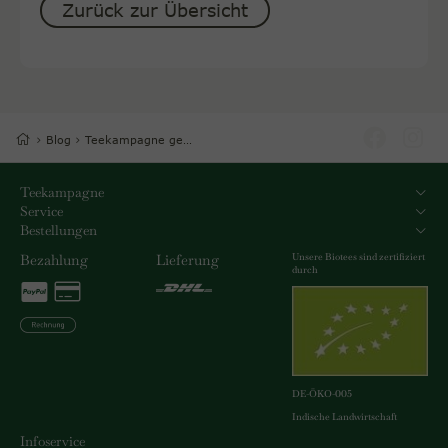
Zurück zur Übersicht
Blog
Teekampagne gewinnt Fairtrade Award
Teekampagne
Service
Bestellungen
Unsere Biotees sind zertifiziert
Bezahlung
Lieferung
durch
DE-ÖKO-005
Indische Landwirtschaft
Infoservice