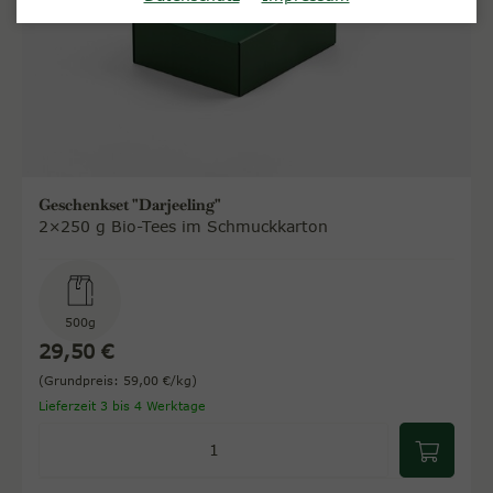
Geschenkset "Darjeeling"
2×250 g Bio-Tees im Schmuckkarton
500g
29,50 €
(Grundpreis: 59,00 €/kg)
Lieferzeit 3 bis 4 Werktage