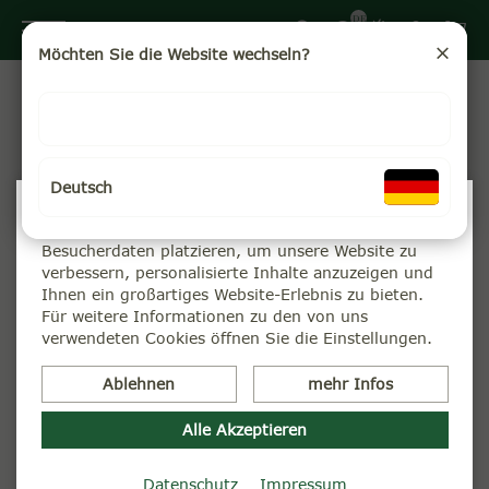
DE
Möchten Sie die Website wechseln?
Ob für Teeliebhaber oder als besonderes Mitbringsel –
mit den Geschenksets der Teekampagne verschenken Sie
nicht nur exzellenten Tee, sondern auch eine Haltung:
Bio-Qualität, Fairness und Nachhaltigkeit.
Deutsch
Wir verwenden Cookies
Wir können diese zur Analyse unserer
Besucherdaten platzieren, um unsere Website zu
verbessern, personalisierte Inhalte anzuzeigen und
Ihnen ein großartiges Website-Erlebnis zu bieten.
Für weitere Informationen zu den von uns
verwendeten Cookies öffnen Sie die Einstellungen.
Ablehnen
mehr Infos
Alle Akzeptieren
Datenschutz
Impressum