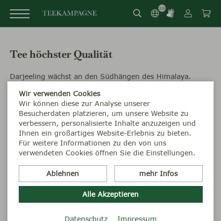
DE
Tee höchster Qualität
Darjeeling wächst an den Südhängen des Himalaya.
Höhenlage, steile Hänge, intensive Sonne und kühle
Wir verwenden Cookies
Temperaturen prägen seinen feinen, unverwechselbaren
Wir können diese zur Analyse unserer
Charakter. Deshalb gilt Darjeeling als Champagner unter
Besucherdaten platzieren, um unsere Website zu
den Tees.
verbessern, personalisierte Inhalte anzuzeigen und
Die Teekampagne ist der weltweit größte Einkäufer von
Ihnen ein großartiges Website-Erlebnis zu bieten.
Darjeeling-Tee. Die Konzentration auf ein kleines
Für weitere Informationen zu den von uns
Sortiment, direkten Einkauf und Großpackungen
verwendeten Cookies öffnen Sie die Einstellungen.
ermöglicht höchste Teequalität zu einem
außergewöhnlich günstigen Preis.
Ablehnen
mehr Infos
Unsere Tees entdecken
Alle Akzeptieren
Datenschutz
Impressum